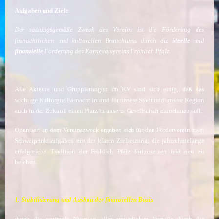
Aufgaben und Ziele
Der satzungsgemäße Zweck des Vereins ist die Förderung des
fasnachtlichen und kulturellen Brauchtums durch die
ideelle
und
finanzielle
Förderung des Karnevalvereins Fröhlich Pfalz.
Alle Akteure und Gruppierungen im KV sind sich einig, daß das
wichtige Kulturgut Fasnacht in
und für unsere Stadt und unsere Region
auch in der Zukunft einen Platz in unserer Gesellschaft einnehmen soll.
Orientiert an dem Vereinszweck ergeben sich für den Förderverein zwei
Schwerpunktaufgaben mit der klaren Zielsetzung, die jahrzehntelange
erfolgreiche Tradition der Fröhlich Pfalz fortzusetzen und neu zu
beleben.
1.
Stabilisierung und Ausbau der finanziellen Basis
durch die optimale Nutzung aller steuerlichen Vorteile durch die