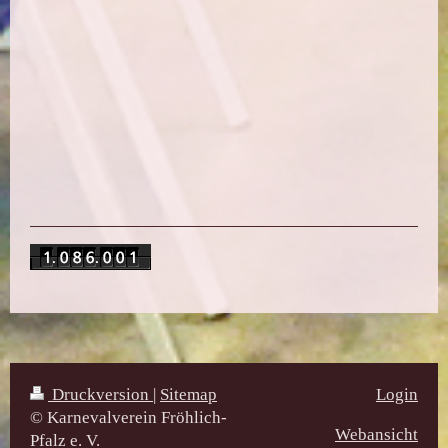
Druckversion
|
Sitemap
Login
© Karnevalverein Fröhlich-
Webansicht
Pfalz e. V.