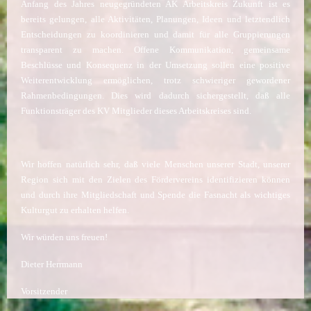
Anfang des Jahres neugegründeten AK Arbeitskreis Zukunft ist es
bereits gelungen, alle Aktivitäten, Planungen, Ideen und letztendlich
Entscheidungen zu koordinieren und damit für alle Gruppierungen
transparent zu machen. Offene Kommunikation, gemeinsame
Beschlüsse und Konsequenz in der Umsetzung sollen eine positive
Weiterentwicklung ermöglichen, trotz schwieriger gewordener
Rahmenbedingungen. Dies wird dadurch sichergestellt, daß alle
Funktionsträger des KV Mitglieder dieses Arbeitskreises sind.
Wir hoffen natürlich sehr, daß viele Menschen unserer Stadt, unserer
Region sich mit den Zielen des Fördervereins identifizieren können
und durch ihre Mitgliedschaft und Spende die Fasnacht als wichtiges
Kulturgut zu erhalten helfen.
Wir würden uns freuen!
Dieter Herrmann
Vorsitzender