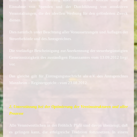
Einnahme von Spenden und der Durchführung von attraktiven
Veranstaltungen, die der ideellen Werbung für den geförderten Zweck
dienen.
Dies natürlich unter Beachtung aller Voraussetzungen und Auflagen der
Steuerbehörde und des Amtsgerichtes.
Die vorläufige Bescheinigung zur Anerkennung der steuerbegünstigten
Gemeinnützigkeit des zuständigen Finanzamtes vom 13.09.2012 liegt
vor.
Das gleiche gilt für Eintragungsnachricht als e.V. des Amtsgerichtes
Mannheim – Registergericht - vom 23.08.2012
2. Unterstützung bei der Optimierung der Vereinsstrukturen
und aller
Prozesse
Alle Verantwortlichen in der Fröhlich Pfalz sind davon überzeugt, daß
es gelingen kann, die erfolgreiche Tradition fortzusetzen. In einem