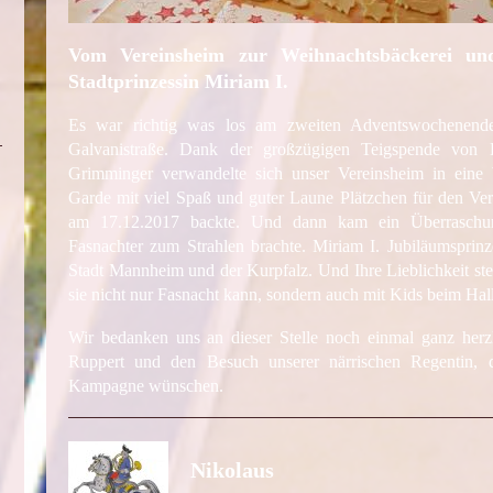
Vom Vereinsheim zur Weihnachtsbäckerei un
Stadtprinzessin Miriam I.
Es war richtig was los am zweiten Adventswochenende
Galvanistraße. Dank der großzügigen Teigspende von 
Grimminger verwandelte sich unser Vereinsheim in eine 
Garde mit viel Spaß und guter Laune Plätzchen für den Ve
am 17.12.2017 backte. Und dann kam ein Überraschun
Fasnachter zum Strahlen brachte. Miriam I. Jubiläumsprinze
Stadt Mannheim und der Kurpfalz. Und Ihre Lieblichkeit ste
sie nicht nur Fasnacht kann, sondern auch mit Kids beim Halli
Wir bedanken uns an dieser Stelle noch einmal ganz herz
Ruppert und den Besuch unserer närrischen Regentin, d
Kampagne wünschen.
Nikolaus