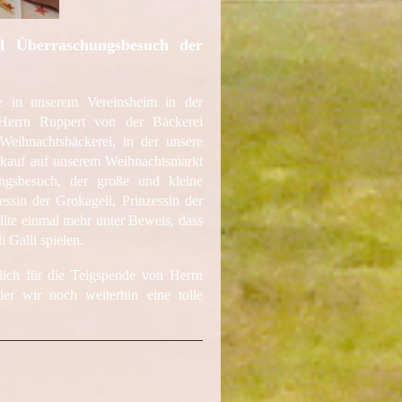
d Überraschungsbesuch der
 in unserem Vereinsheim in der
Herrn Ruppert von der Bäckerei
Weihnachtsbäckerei, in der unsere
rkauf auf unserem Weihnachtsmarkt
gsbesuch, der große und kleine
ssin der Grokageli, Prinzessin der
llte einmal mehr unter Beweis, dass
 Galli spielen.
lich für die Teigspende von Herrn
er wir noch weiterhin eine tolle