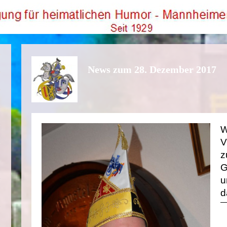
News zum 28. Dezember 2017
W
V
z
G
u
d