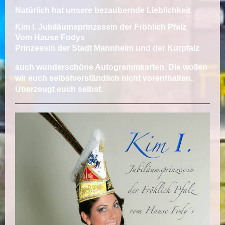
Natürlich hat unsere bezaubernde Lieblichkeit
Kim I. Jubiläumsprinzessin der Fröhlich Pfalz
Vom Hause Fodys
Prinzessin der Stadt Mannheim und der Kurpfalz
auch wunderschöne Autogrammkarten. Die wollen
wir euch selbstverständlich nicht vorenthalten.
Überzeugt euch selbst.